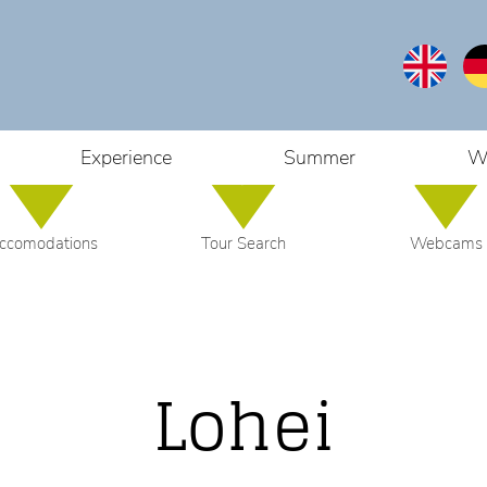
Farm Shop
Experience
Summer
W
ccomodations
Tour Search
Webcams
Lohei