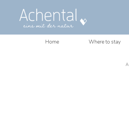
Home
Where to stay
A