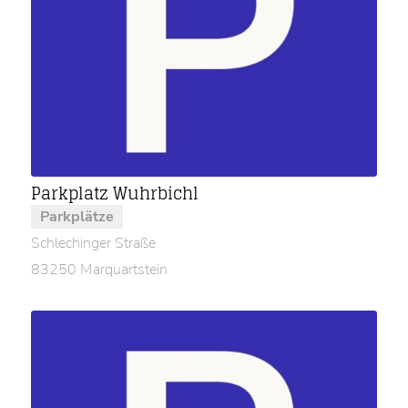
Parkplatz Wuhrbichl
Parkplätze
Schlechinger Straße
83250 Marquartstein