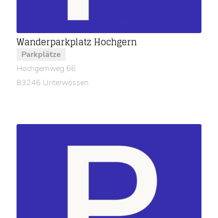
Wanderparkplatz Hochgern
Parkplätze
Hochgernweg 66
83246 Unterwössen