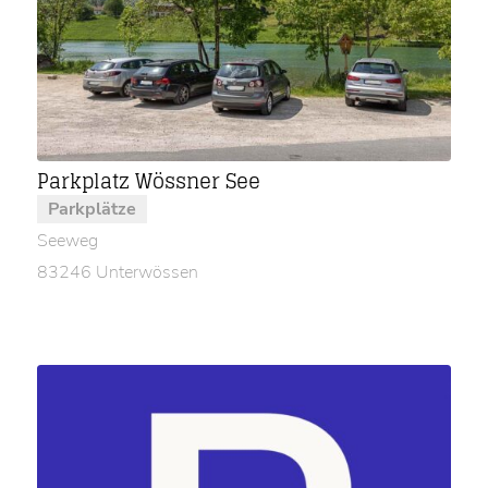
Parkplatz Wössner See
Parkplätze
Seeweg
83246 Unterwössen