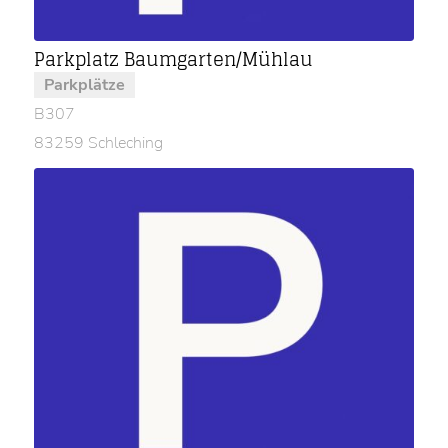
Parkplatz Baumgarten/Mühlau
Parkplätze
B307
83259 Schleching