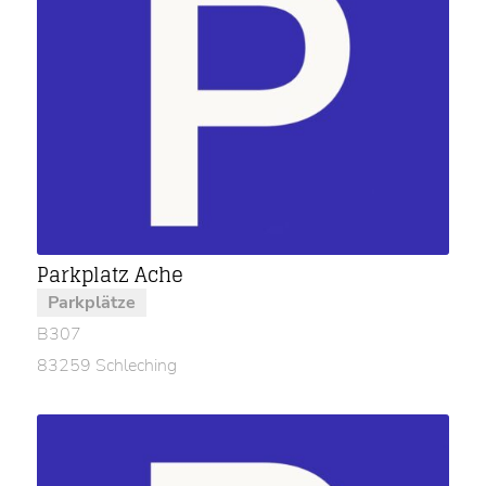
Parkplatz Ache
Parkplätze
B307
83259 Schleching