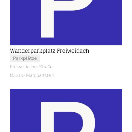
Wanderparkplatz Freiweidach
Parkplätze
Freiweidacher Straße
83250 Marquartstein