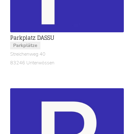
Parkplatz DASSU
Parkplätze
Streichenweg 40
83246 Unterwössen