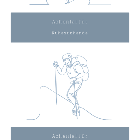
Achental für
Ruhesuchende
Achental für