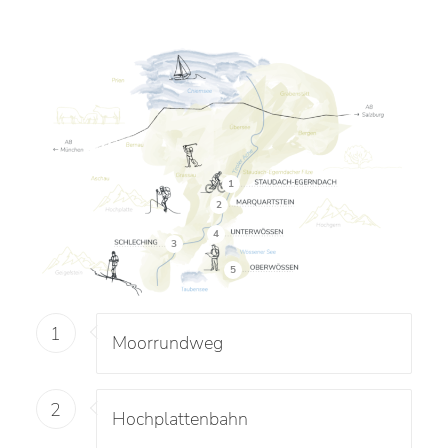
1
2
4
3
5
1
Moorrundweg
2
Hochplattenbahn