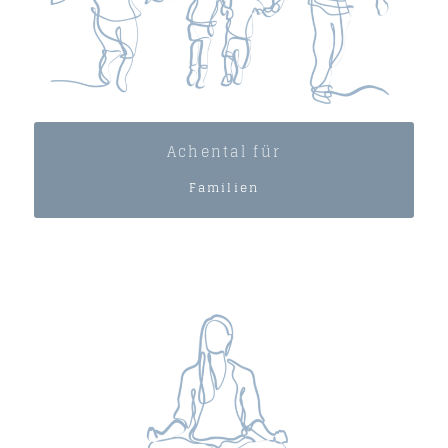
Achental für
Familien