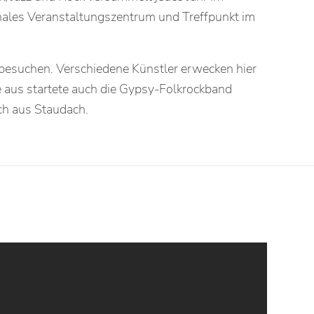
ales Veranstaltungszentrum und Treffpunkt im
 besuchen. Verschiedene Künstler erwecken hier
 aus startete auch die Gypsy-Folkrockband
ch aus Staudach.