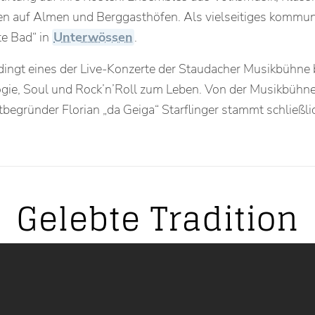
n auf Almen und Berggasthöfen. Als vielseitiges kommun
te Bad“ in
Unterwössen
.
edingt eines der Live-Konzerte der Staudacher Musikbühne
gie, Soul und Rock’n’Roll zum Leben. Von der Musikbühne
gründer Florian „da Geiga“ Starflinger stammt schließli
Gelebte Tradition