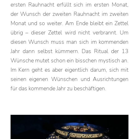
ersten Rauhnacht erfüllt sich im ersten Monat,
der Wunsch der zweiten Rauhnacht im zweiten
Monat und so weiter. Am Ende bleibt ein Zettel
übrig – dieser Zettel wird nicht verbrannt. Um
diesen Wunsch muss man sich im kommenden
Jahr dann selbst kümmern. Das Ritual der 13
Wünsche mutet schon ein bisschen mystisch an.
Im Kern geht es aber eigentlich darum, sich mit
seinen eigenen Wünschen und Ausrichtungen
für das kommende Jahr zu beschäftigen.