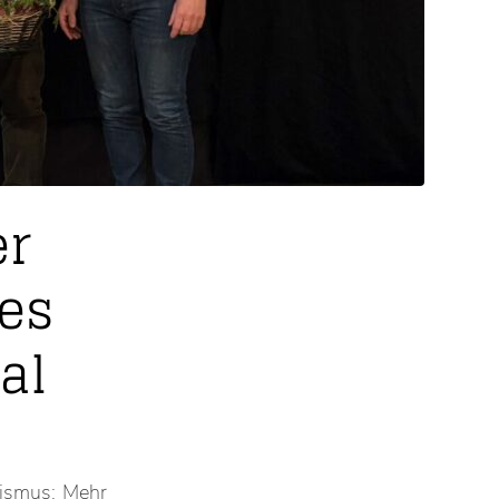
er
des
al
rismus: Mehr