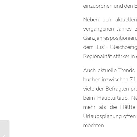
einzuordnen und den Bl
Neben den aktuellen
vergangenen Jahres z
Ganzjahrespositionie
dem Eis“. Gleichzeit
Regionalität stärker in
Auch aktuelle Trends 
buchen inzwischen 71 P
viele der Befragten pr
beim Haupturlaub. Na
mehr als die Hälfte
Urlaubsplanung offen 
möchten.
Einschränkungen auf
Wanderwegen bei