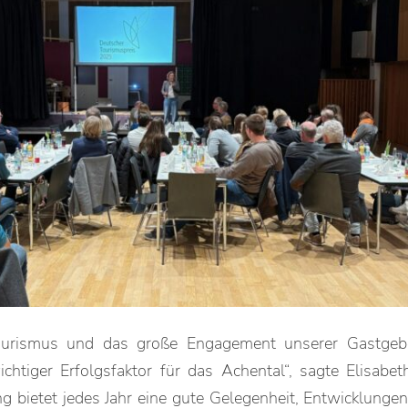
ourismus und das große Engagement unserer Gastgeb
chtiger Erfolgsfaktor für das Achental“, sagte Elisabeth
 bietet jedes Jahr eine gute Gelegenheit, Entwicklung