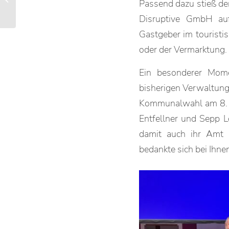
Passend dazu stieß de
Staudach-Egerndach
Disruptive GmbH au
Gastgeber im touristi
oder der Vermarktung.
Ein besonderer Mom
bisherigen Verwaltung
Kommunalwahl am 8. M
Entfellner und Sepp 
damit auch ihr Amt 
bedankte sich bei Ihne