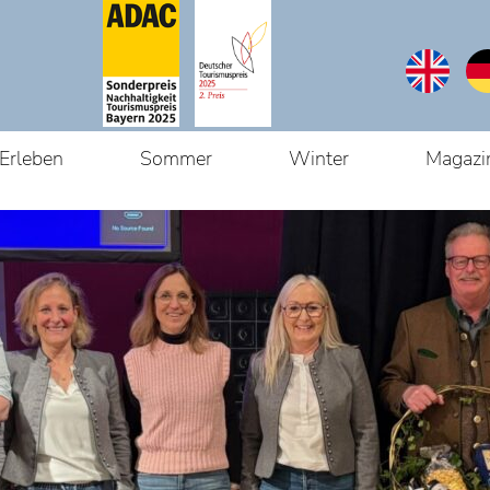
Erleben
Sommer
Winter
Magazi
Du bist hier:
Startseite
/
P