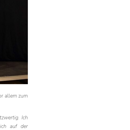
or allem zum
zwertig. Ich
ich auf der