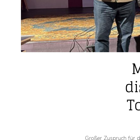
M
di
T
Großer Zuspruch für 