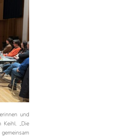
erinnen und
 Keihl. „Die
en gemeinsam