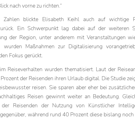
ick nach vorne zu richten.“
 Zahlen blickte Elisabeth Keihl auch auf wichtige P
urück. Ein Schwerpunkt lag dabei auf der weiteren S
rung der Region, unter anderem mit Veranstaltungen wi
ig wurden Maßnahmen zur Digitalisierung vorangetrie
 den Fokus gerückt.
im Reiseverhalten wurden thematisiert. Laut der Reise
rozent der Reisenden ihren Urlaub digital. Die Studie zei
eisbewusster reisen. Sie sparen aber eher bei zusätzlich
chhaltiges Reisen gewinnt weiter an Bedeutung. Gleich
 der Reisenden der Nutzung von Künstlicher Intellig
gegenüber, während rund 40 Prozent diese bislang noch 