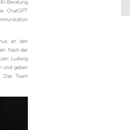
 KI-Beratung
wie ChatGPT
ommunikation
mus an den
en. Nach der
zen: Ludwig
en und geben
b. Das Team