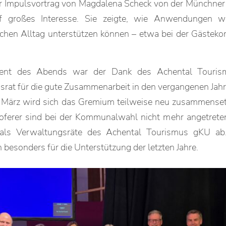
r Impulsvortrag von Magdalena Scheck von der Münchner
f großes Interesse. Sie zeigte, wie Anwendungen 
schen Alltag unterstützen können – etwa bei der Gästek
ent des Abends war der Dank des Achental Touris
srat für die gute Zusammenarbeit in den vergangenen Jahr
ärz wird sich das Gremium teilweise neu zusammenset
Loferer sind bei der Kommunalwahl nicht mehr angetret
als Verwaltungsräte des Achental Tourismus gKU a
n besonders für die Unterstützung der letzten Jahre.