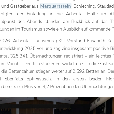
n und Gastgeber aus
Marquartstein
, Schleching, Stauda
olgten der Einladung in die Achental Halle im A
elpunkt des Abends standen der Rückblick auf das To
klungen im Tourismus sowie ein Ausblick auf kommende Pr
026: Achental Tourismus gKU Vorstand Elisabeth Keih
ntwicklung 2025 vor und zog eine insgesamt positive Bil
al 325.341 Übernachtungen registriert – ein leichtes 
um Vorjahr. Deutlich stärker entwickelten sich die Gästea
 die Bettenzahlen stiegen weiter auf 2.592 Betten an. Der
t ebenfalls optimistisch: In den ersten beiden M
n bereits ein Plus von 3,2 Prozent bei den Übernachtungen