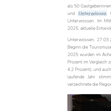
als 50 Gastgeberinne
und
Unterwössen
f
Unterwössen. Im Mitt
2025, aktuelle Entwic
Unterwössen, 27.03.2
Beginn die Tourismuse
2025 wurden im Achent
Prozent im Vergleich z
4,2 Prozent), und auch
laufende Jahr stimm
verzeichnete die Regio