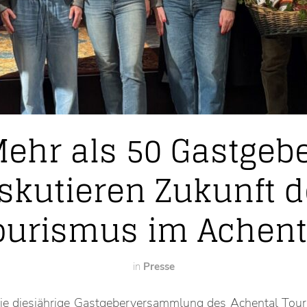
ehr als 50 Gastgeb
skutieren Zukunft 
ourismus im Achent
in
Presse
die diesjährige Gastgeberversammlung des Achental Tou