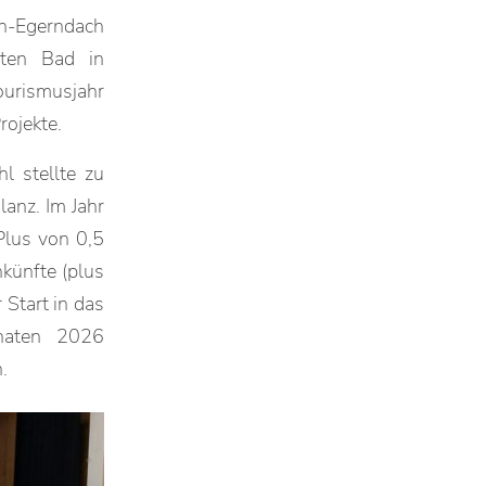
ch-Egerndach
lten Bad in
urismusjahr
ojekte.
l stellte zu
anz. Im Jahr
Plus von 0,5
nkünfte (plus
 Start in das
onaten 2026
.