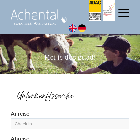
Mei is des guad!
Unterkunftssuche
Anreise
Abreise