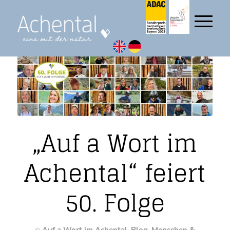
„Auf a Wort im
Achental“ feiert
50. Folge
in
Auf a Wort im Achental
,
Blog
,
Menschen &