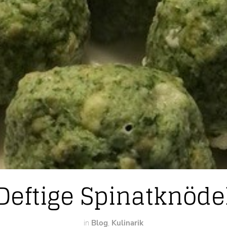
Deftige Spinatknöde
in
Blog
,
Kulinarik