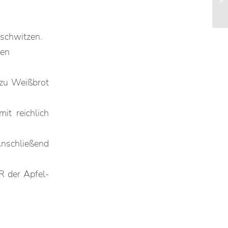
nschwitzen.
zen
 zu Weißbrot
it reichlich
Anschließend
R der Apfel-