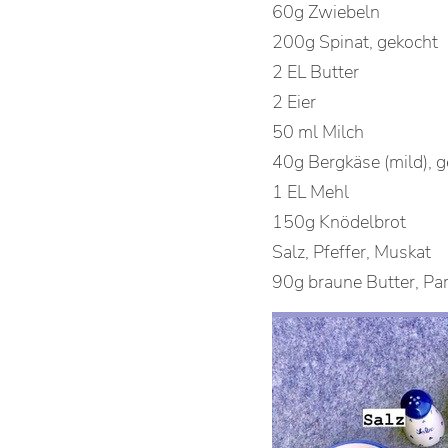
60g Zwiebeln
200g Spinat, gekocht
2 EL Butter
2 Eier
50 ml Milch
40g Bergkäse (mild), g
1 EL Mehl
150g Knödelbrot
Salz, Pfeffer, Muskat
90g braune Butter, P