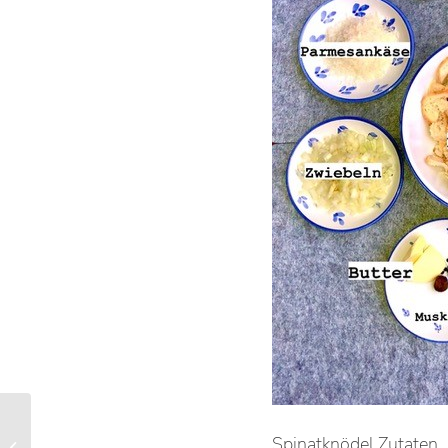
Spinatknödel Zutaten
Wintersport im Achental