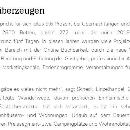
 überzeugen
pricht für sich: plus 9,6 Prozent bei Übernachtungen und
n, 2600 Betten, davon 272 mehr als noch 2019,
rund fünf Tagen. In diesen Jahren wurden viele Projek
en Bereich mit der Online Buchbarkeit, durch die neue
Beratung und Schulung der Gastgeber, professioneller Auf
e Marketingkanäle, Ferienprogramme, Veranstaltungen f
äbe es vieles nicht mehr“, sagt Scheck. Einzelhandel, 
epflegte Wanderwege, davon profitieren Einheimisch
astgeberstruktur hat sich verändert, es ist ein seh
ienhäusern- und Wohnungen, Urlaub auf dem Bauernh
ren Preissegment- zwei Campingplätze und Wohnmobilste