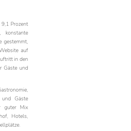
 9,1 Prozent
 konstante
te gestemmt,
 Website auf
tritt in den
ür Gäste und
Gastronomie,
e und Gäste
r guter Mix
of, Hotels,
llplätze.