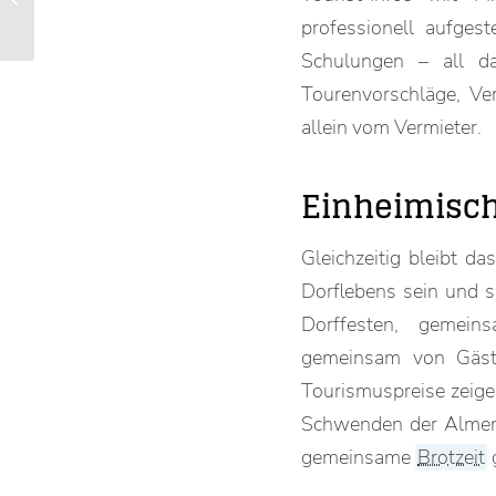
in der Achental M...
professionell aufgest
Schulungen – all da
Tourenvorschläge, Ve
allein vom Vermieter.
Einheimisch
Gleichzeitig bleibt da
Dorflebens sein und si
Dorffesten, gemeins
gemeinsam von Gäste
Tourismuspreise zeigen
Schwenden der Almen.
gemeinsame
Brotzeit
g