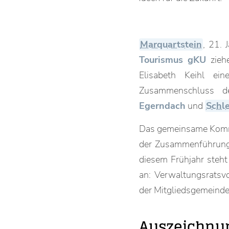
Marquartstein
, 21.
Tourismus gKU
ziehe
Elisabeth Keihl ei
Zusammenschluss 
Egerndach
und
Schl
Das gemeinsame Komm
der Zusammenführung d
diesem Frühjahr steh
an: Verwaltungsratsvo
der Mitgliedsgemeinden
Auszeichnun