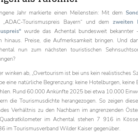
ngene Jahr markierte einen Meilenstein: Mit dem
Sond
„ADAC-Tourismuspreis Bayern“ und dem
zweiten 
uspreis“
wurde das Achental bundesweit bekannter 
 hinaus. Preise, die Aufmerksamkeit bringen. Und da
ental nun zum nächsten touristischen Sehnsuchtsor
ungen?
 winken ab, „Overtourism ist bei uns kein realistisches Sz
e eine natürliche Begrenzung: keine Hotelburgen, keine E
len. Rund 60.000 Ankünfte 2025 bei etwa 10.000 Einw
gern die Tourismusdichte herangezogen. So zeigen dies
des Verhältnis zu den Nachbarn im angrenzenden Öste
Quadratkilometer im Achental stehen 7 916 in Köss
36 im Tourismusverband Wilder Kaiser gegenüber.