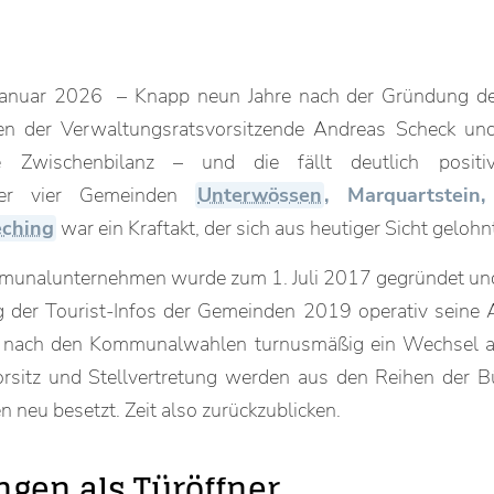
 Januar 2026 – Knapp neun Jahre nach der Gründung 
n der Verwaltungsratsvorsitzende Andreas Scheck und
ne Zwischenbilanz – und die fällt deutlich posit
der vier Gemeinden
Unterwössen
, Marquartstein,
eching
war ein Kraftakt, der sich aus heutiger Sicht gelohnt
unalunternehmen wurde zum 1. Juli 2017 gegründet un
er Tourist-Infos der Gemeinden 2019 operativ seine Ar
t nach den Kommunalwahlen turnusmäßig ein Wechsel a
rsitz und Stellvertretung werden aus den Reihen der B
 neu besetzt. Zeit also zurückzublicken.
gen als Türöffner