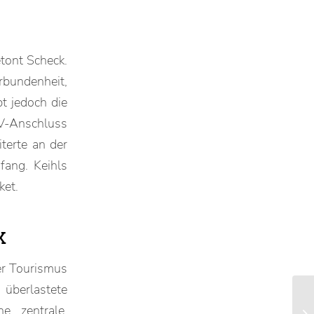
etont Scheck.
rbundenheit,
bt jedoch die
V-Anschluss
terte an der
fang. Keihls
ket.
k
er Tourismus
 überlastete
e zentrale,