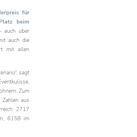
erpreis für
Platz beim
– auch über
mit auch die
t mit allen
enario“, sagt
ventkulisse,
ohnern. Zum
e Zahlen aus
rreich: 2717
en, 6158 im