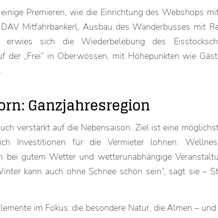
s einige Premieren, wie die Einrichtung des Webshops mit
ie DAV Mitfahrbankerl, Ausbau des Wanderbusses mit Re
ch erwies sich die Wiederbelebung des Eisstocksc
uf der „Frei“ in Oberwössen, mit Höhepunkten wie Gäst
.
vorn: Ganzjahresregion
uch verstärkt auf die Nebensaison. Ziel ist eine möglichs
ich Investitionen für die Vermieter lohnen. Wellnes
en bei gutem Wetter und wetterunabhängige Veranstalt
Winter kann auch ohne Schnee schön sein“, sagt sie – S
 Elemente im Fokus: die besondere Natur, die Almen – und