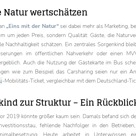
e Natur wertschätzen
gan
„Eins mit der Natur“
sei dabei mehr als Marketing, b
um um jeden Preis, sondern Qualität: Gäste, die Naturve
e Nachhaltigkeit schätzen. Ein zentrales Sorgenkind blei
esserungen im öffentlichen Nahverkehr oder einen MV
rgeblich. Auch die Nutzung der Gästekarte im Bus schei
ngen wie zum Beispiel das Carsharing seien nur ein An
u
-Mobilitäts-Ticket, vergleichbar mit dem Deutschland-Tic
ind zur Struktur – Ein Rückblic
 vor 2019 könnte größer kaum sein. Damals befand sich d
nvestitionsstau, fehlende Nachfolger in den Betrieben,
inimalbesetzung. Heute arbeitet in Unterwössen ein