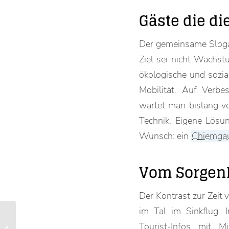
Gäste die di
Der gemeinsame Slo
Ziel sei nicht Wachst
ökologische und sozial
Mobilität. Auf Verb
wartet man bislang ve
Technik. Eigene Lösu
Wunsch: ein
Chiemga
Vom Sorgenk
Der Kontrast zur Zeit
im Tal im Sinkflug. I
“Gaudi auf dem Eis” fand
Tourist-Infos mit M
gelungenen Abschluss