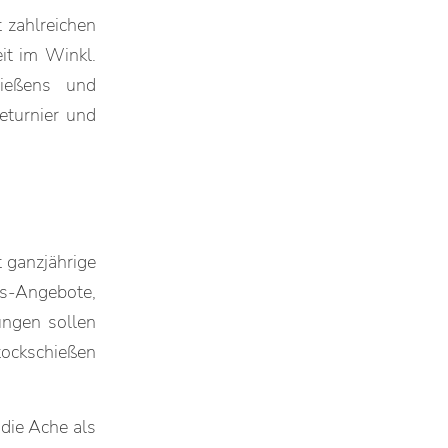
 zahlreichen
it im Winkl.
hießens und
eturnier und
t ganzjährige
s-Angebote,
ungen sollen
tockschießen
 die Ache als