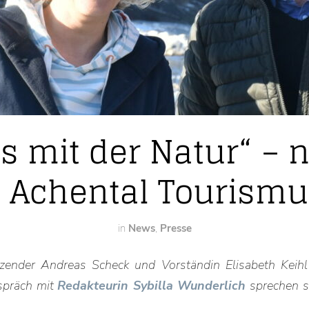
ns mit der Natur“ – 
 Achental Tourism
in
News
,
Presse
tzender Andreas Scheck und Vorständin Elisabeth Keihl
espräch mit
Redakteurin Sybilla Wunderlich
sprechen s