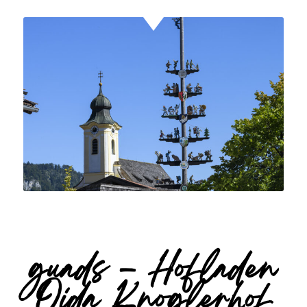
guads – Hofladen
Oida Knoglerhof