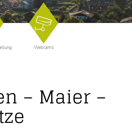
ellung
Webcams
n – Maier –
tze