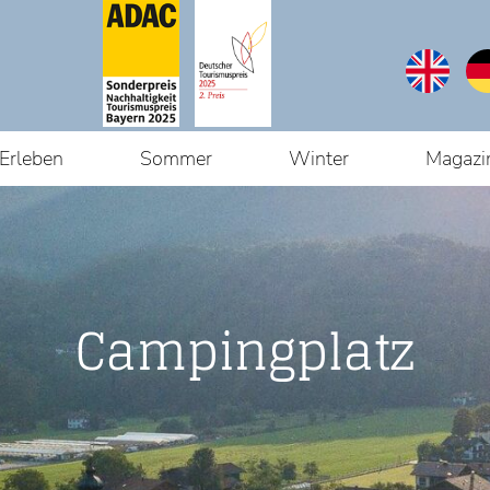
Erleben
Sommer
Winter
Magazi
Du bist hier:
Start
Campingplatz