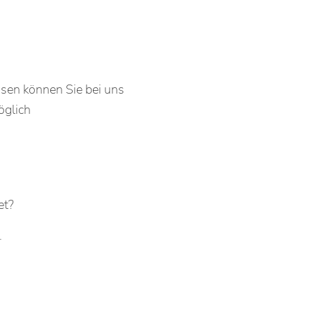
en können Sie bei uns
öglich
et?
.