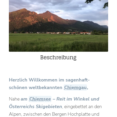
Beschreibung
Herzlich Willkommen im sagenhaft-
schönen weltbekannten
Chiemgau
,
Nahe
am
Chiemsee
– Reit im Winkel
und
Österreichs Skigebieten
, eingebettet an den
Alpen, zwischen den Bergen Hochplatte und