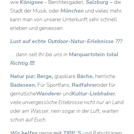
wie
Königsee
– Berchtesgaden,
Salzburg –
die
Stadt der Musik, oder
München
und vieles mehr,
kann man von unserer Unterkunft sehr schnell
erleben und geniessen.
Lust auf echte Outdoor-Natur-Erlebnisse ???
…. dann seit Ihr bei uns in
Marquartstein total
Richtig !!!!
Natur pur; Berge,
glasklare
Bäche,
herrliche
Badeseen.
Für Sportfans
,
Radfahrer
oder für
gemütliche
Wanderer
und
Kultur-Liebhaber
,
viele unvergessliche Erlebnisse nicht nur an Land
oder am Wasser, nein sogar in der Luft, warten
schon auf Euch.
Wir helfen
gerne
mit TIPP´S
und Ratschlägen