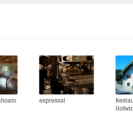
Dahoam
espressal
Resta
Hofwir