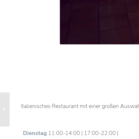
Irmi`s hausgemachter
Italienisches Restaurant mit einer großen Auswah
Senf – DER Senf, süß
und scharf!
Dienstag
11:00-14:00 | 17:00-22:00 |