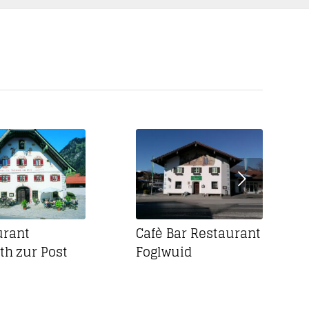
Weiter
urant
Cafè Bar Restaurant
th zur Post
Foglwuid