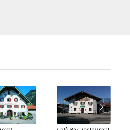
Weiter
urant
Cafè Bar Restaurant