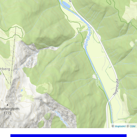
©
©
Maptoolkit
OSM