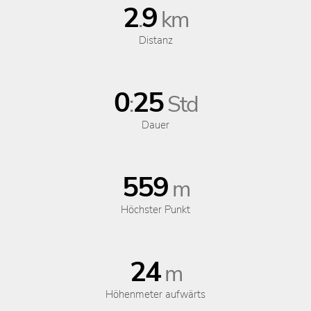
2
9
.
km
Distanz
0
25
:
Std
Dauer
559
m
Höchster Punkt
24
m
Höhenmeter aufwärts