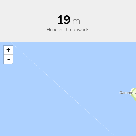
19
m
Höhenmeter abwärts
+
-