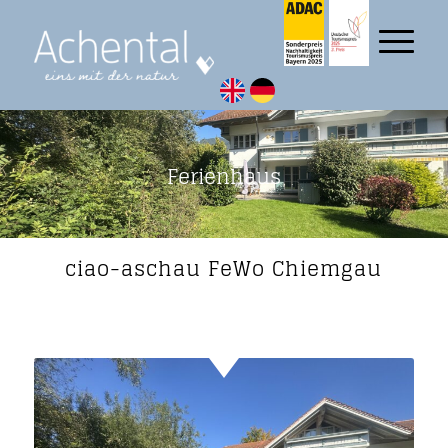
Ferienhaus
ciao-aschau FeWo Chiemgau