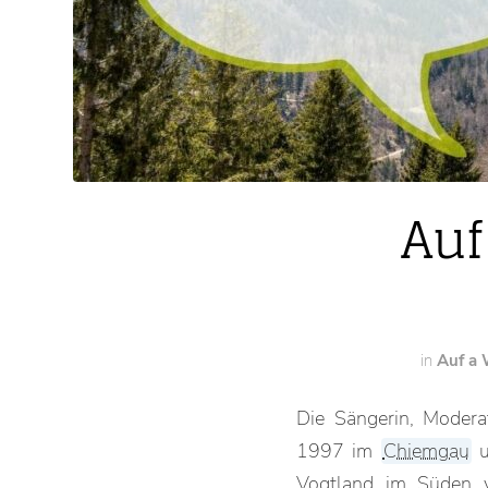
Auf
in
Auf a 
Die Sängerin, Moderat
1997 im
Chiemgau
u
Vogtland im Süden vo