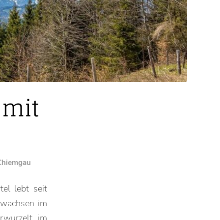
 mit
 Chiemgau
el lebt seit
ewachsen im
rwurzelt im