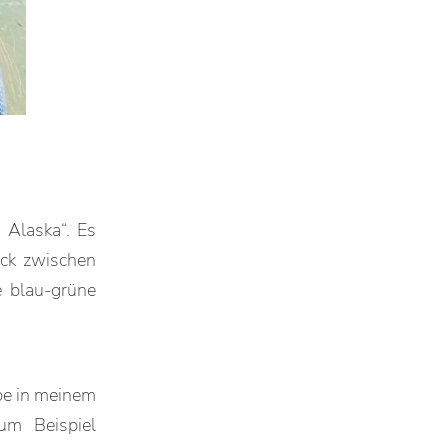
 Alaska“. Es
eck zwischen
 blau-grüne
abe in meinem
um Beispiel