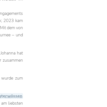
 Engagements
ik; 2023 kam
 Mit dem von
ournee – und
 Johanna hat
er zusammen
d wurde zum
nterwössen
h am liebsten