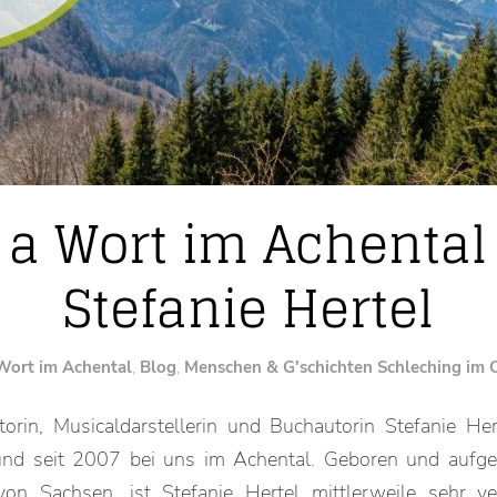
 a Wort im Achental
Stefanie Hertel
Wort im Achental
,
Blog
,
Menschen & G'schichten
Schleching im
orin, Musicaldarstellerin und Buchautorin Stefanie Hert
nd seit 2007 bei uns im Achental. Geboren und aufg
n Sachsen, ist Stefanie Hertel mittlerweile sehr ve