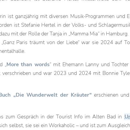
lerin ist ganzjährig mit diversen Musik-Programmen und
den ist Stefanie Hertel in der Volks- und Schlagermus
dazu mit der Rolle der Tanja in „Mamma Mia“ in Hamburg.
k „Ganz Paris träumt von der Liebe“ war sie 2024 auf T
hentalhalle.
d „
More than words
“ mit Ehemann Lanny und Tochter
k verschrieben und war 2023 und 2024 mit Bonnie Tyl
Buch „Die Wunderwelt der Kräuter“
erschienen un
ns zum Gespräch in der Tourist Info im Alten Bad in
U
sich selbst, sie sei ein Workaholic – und ist zum Ausgleic