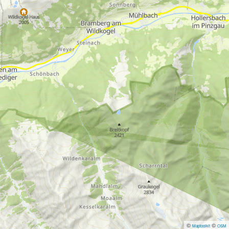
©
©
Maptoolkit
OSM