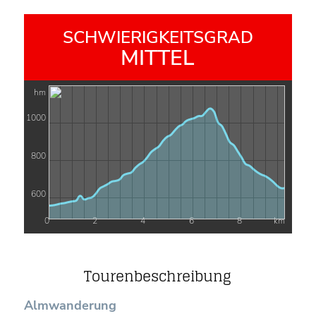
SCHWIERIGKEITSGRAD
MITTEL
hm
1000
800
600
0
2
4
6
8
km
Tourenbeschreibung
Almwanderung