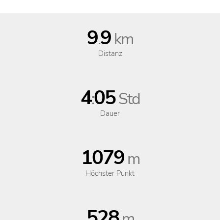
9
9
.
km
Distanz
4
05
:
Std
Dauer
1079
m
Höchster Punkt
528
m