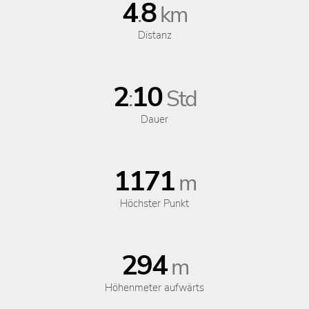
4
8
.
km
Distanz
2
10
:
Std
Dauer
1171
m
Höchster Punkt
294
m
Höhenmeter aufwärts