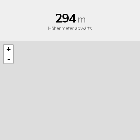
294
m
Höhenmeter abwärts
+
-