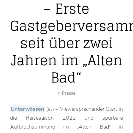
– Erste
Gastgeberversam
seit über zwei
Jahren im „Alten
Bad“
in
Presse
Unterwössen
(at) – Vielversprechender Start in
die Reisesaison 2022 und spürbare
Aufbruchstimmung im „Alten Bad“ in