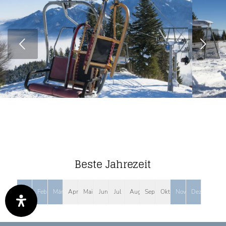
Weiter
Beste Jahrezeit
Jan
Feb
Mär
Apr
Mai
Jun
Jul
Aug
Sep
Okt
Nov
Dez