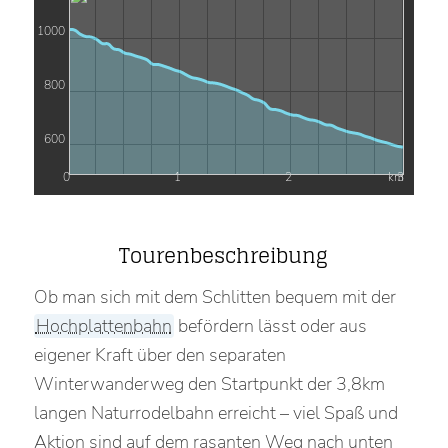
1000
800
600
0
1
2
km
3
Tourenbeschreibung
Ob man sich mit dem Schlitten bequem mit der
Hochplattenbahn
befördern lässt oder aus
eigener Kraft über den separaten
Winterwanderweg den Startpunkt der 3,8km
langen Naturrodelbahn erreicht – viel Spaß und
Aktion sind auf dem rasanten Weg nach unten