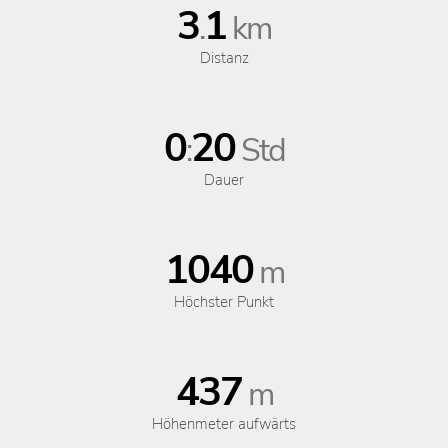
3
1
.
km
Distanz
0
20
:
Std
Dauer
1040
m
Höchster Punkt
437
m
Höhenmeter aufwärts