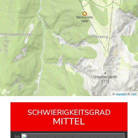
©
©
Maptoolkit
OSM
SCHWIERIGKEITSGRAD
MITTEL
hm