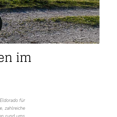
en im
 Eldorado für
, zahlreiche
ren rund ums