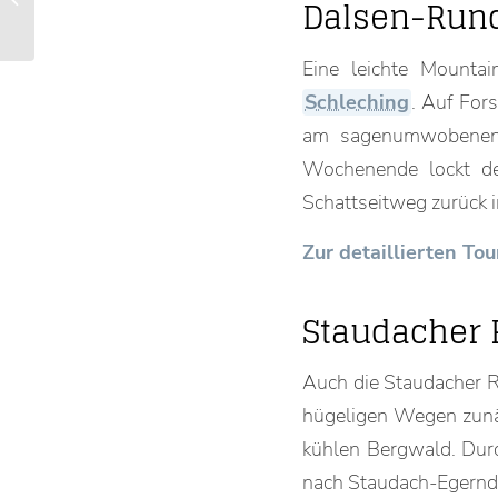
Dalsen-Run
Inhaber der Pizzeria
Raggio...
Eine leichte Mountai
Schleching
. Auf For
am sagenumwobenen 
Wochenende lockt de
Schattseitweg zurück i
Zur detaillierten T
Staudacher
Auch die Staudacher R
hügeligen Wegen zunäc
kühlen Bergwald. Durch
nach Staudach-Egernd