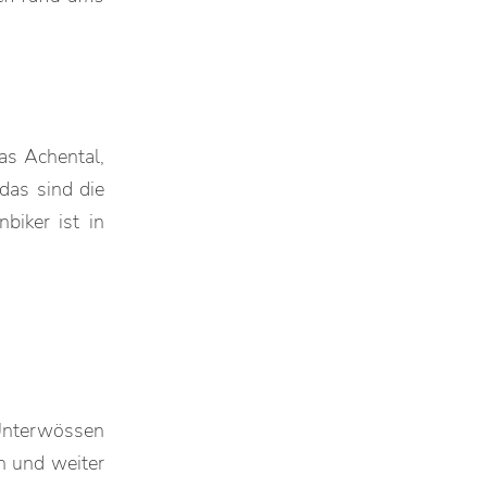
as Achental,
das sind die
biker ist in
 Unterwössen
n und weiter