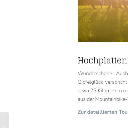
Hochplatte
Wunderschöne Ausbl
Gipfelglück versprich
etwa 25 Kilometern r
aus der Mountainbike-T
Zur detaillierten T
DU bist TOURISMUS –
Carmine und Sabina –