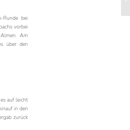
en-Runde bei
bachs vorbei
n-Almen. Am
es über den
s auf leicht
inauf in den
ergab zurück