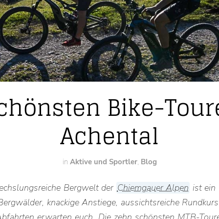
schönsten Bike-Tour
Achental
in
Aktive und Sportler
,
Blog
echslungsreiche Bergwelt der
Chiemgauer Alpen
ist ein
Bergwälder, knackige Anstiege, aussichtsreiche Rundkurse
Abfahrten erwarten euch. Die zehn schönsten MTB-Tou