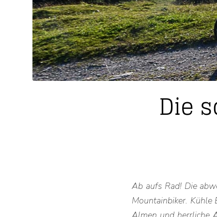
Die 
Ab aufs Rad! Die abw
Mountainbiker. Kühle 
Almen und herrliche 