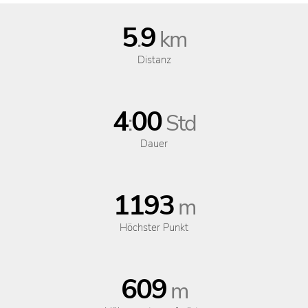
5
9
.
km
Distanz
4
00
:
Std
Dauer
1193
m
Höchster Punkt
609
m