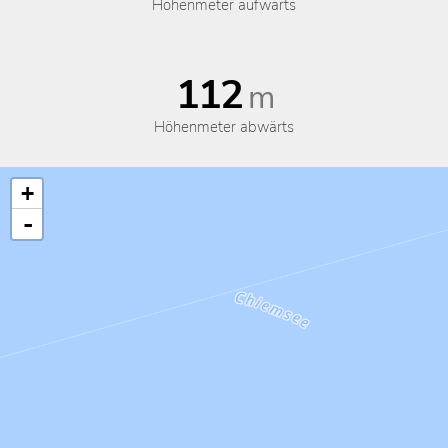
Höhenmeter aufwärts
112
m
Höhenmeter abwärts
+
-