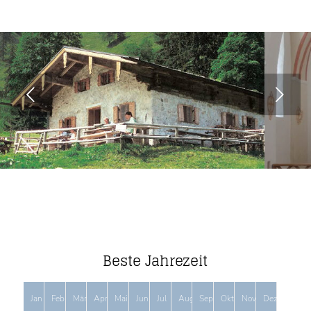
Weiter
Beste Jahrezeit
Jan
Feb
Mär
Apr
Mai
Jun
Jul
Aug
Sep
Okt
Nov
Dez