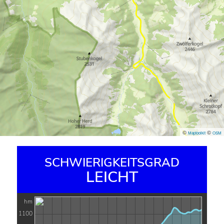
©
©
Maptoolkit
OSM
SCHWIERIGKEITSGRAD
LEICHT
hm
1100