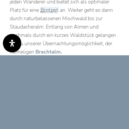
jeden Wanderer und bietet sich als optimaler
Platz für eine
Brotzeit
an. Weiter geht es dann
durch naturbelassenen Mischwald bis zur
Staudacheralm. Entlang von Almen und
nochmals durch ein kurzes Waldstück gelangen
wir zu unserer Übernachtungsmöglichkeit, der
heimeligen
Brachtalm.
0:00
0:00
Weiter