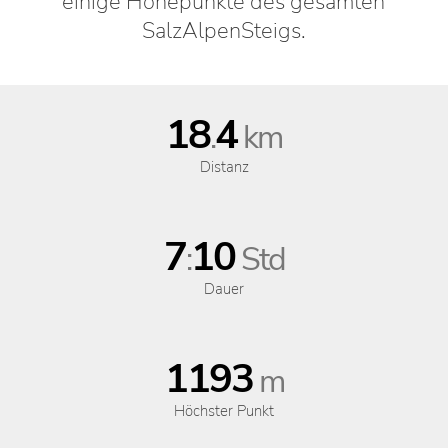
einige Höhepunkte des gesamten
SalzAlpenSteigs.
18
4
.
km
Distanz
7
10
:
Std
Dauer
1193
m
Höchster Punkt