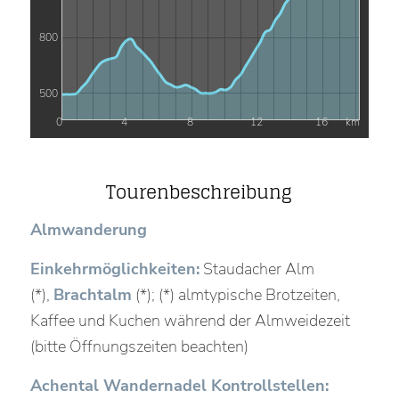
800
500
0
4
8
12
16
km
Tourenbeschreibung
Almwanderung
Einkehrmöglichkeiten:
Staudacher Alm
(*),
Brachtalm
(*); (*) almtypische Brotzeiten,
Kaffee und Kuchen während der Almweidezeit
(bitte Öffnungszeiten beachten)
Achental Wandernadel Kontrollstellen: