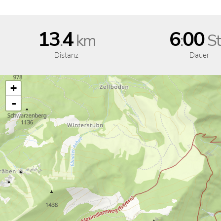
13
4
6
00
.
km
:
St
Distanz
Dauer
+
-