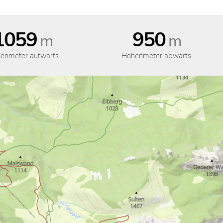
1059
950
m
m
enmeter aufwärts
Höhenmeter abwärts