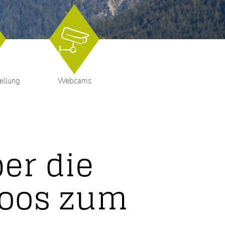
ellung
Webcams
er die
moos zum