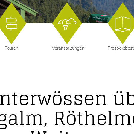
Touren
Veranstaltungen
Prospektbest
nterwössen üb
galm, Röthel