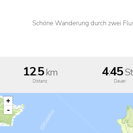
Schöne Wanderung durch zwei Flus
12
5
4
45
.
km
:
St
Distanz
Dauer
+
-