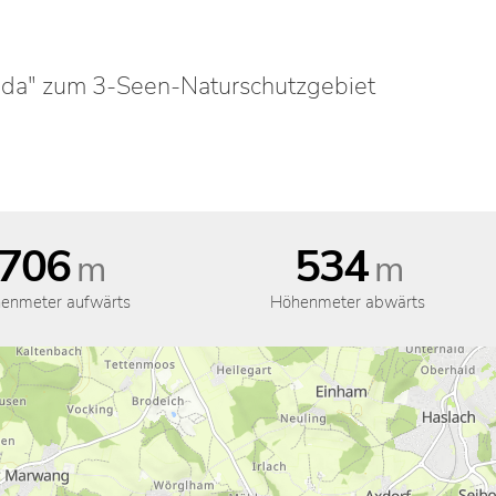
ada" zum 3-Seen-Naturschutzgebiet
706
534
m
m
enmeter aufwärts
Höhenmeter abwärts