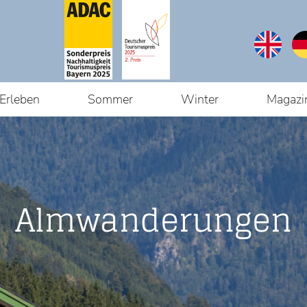
Erleben
Sommer
Winter
Magazi
Du bist hier:
Startseite
Almwanderungen