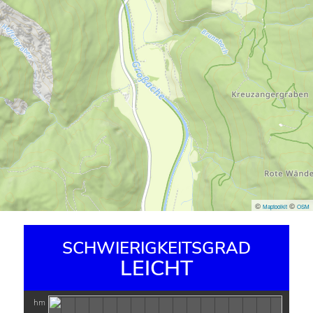
©
©
Maptoolkit
OSM
SCHWIERIGKEITSGRAD
LEICHT
hm