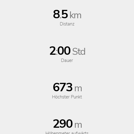
8
5
.
km
Distanz
2
00
:
Std
Dauer
673
m
Höchster Punkt
290
m
Höhenmeter aufwärts