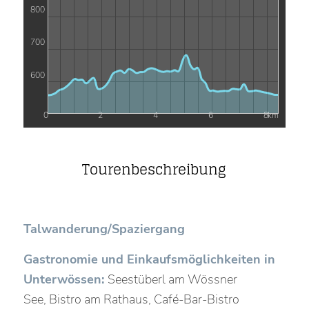
800
700
600
0
2
4
6
8
km
Tourenbeschreibung
Talwanderung/Spaziergang
Gastronomie und Einkaufsmöglichkeiten in
Unterwössen:
Seestüberl am Wössner
See, Bistro am Rathaus, Café-Bar-Bistro