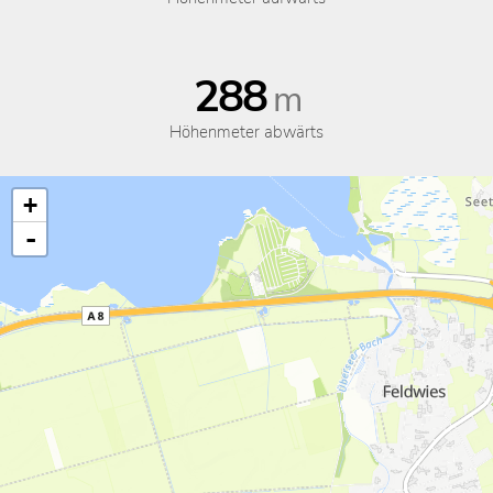
288
m
Höhenmeter abwärts
+
-